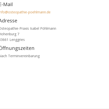
E-Mail
info@osteopathie-poehlmann.de
Adresse
Osteopathie-Praxis Isabel Pöhlmann
Hohenburg 7
83661 Lenggries
Öffnungszeiten
Nach Terminvereinbarung